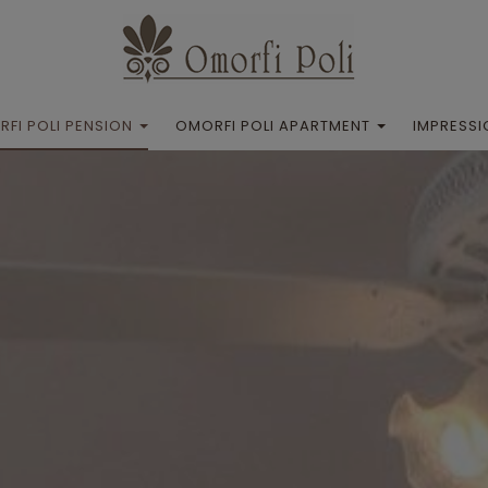
FI POLI PENSION
OMORFI POLI APARTMENT
IMPRESSI
s Omorfi Poli Pension
À propos Omorfi Poli Apartment
Emplacement
Emplacement
Galerie
Galerie
Appartements
Appartement
llations et services
Installations et services