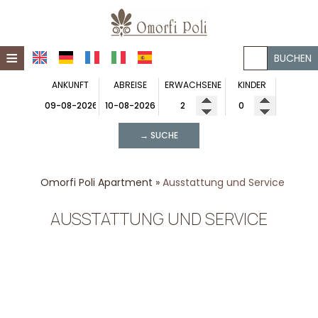
≡
BUCHEN
ANKUNFT
ABREISE
ERWACHSENE
KINDER
STARTSEITE
OMORFI POLI PENSION
→ SUCHE
OMORFI POLI APARTMENT
Zirka Omorfi Poli Pension
EINDRÜCKE
Zirka Omorfi Poli Apartment
Standort
Omorfi Poli Apartment
»
Ausstattung und Service
KONTAKT
Standort
Galerie
AUSSTATTUNG UND SERVICE
Galerie
Wohnungen
Wohnung
Ausstattung und Service
Ausstattung und Service