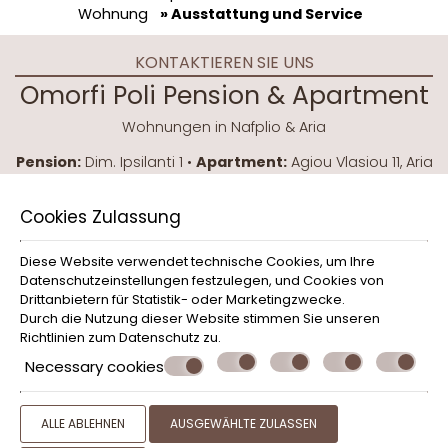
Wohnung
» Ausstattung und Service
KONTAKTIEREN SIE UNS
Omorfi Poli Pension & Apartment
Wohnungen in Nafplio & Aria
Pension:
Dim. Ipsilanti 1 •
Apartment:
Agiou Vlasiou 11, Aria
Nafpliou
Nafplio - Argolida 21100 - Greece
Cookies Zulassung
+30 2752021565
Diese Website verwendet technische Cookies, um Ihre
sofroni5@otenet.gr
Datenschutzeinstellungen festzulegen, und Cookies von
Drittanbietern für Statistik- oder Marketingzwecke.
Check-in 15:00 Check-out 11:00
Durch die Nutzung dieser Website stimmen Sie unseren
Richtlinien zum
Datenschutz
zu.
Geöffnet 1.04 - 31.10
Necessary cookies
© Powered by Marinet
ALLE ABLEHNEN
AUSGEWÄHLTE ZULASSEN