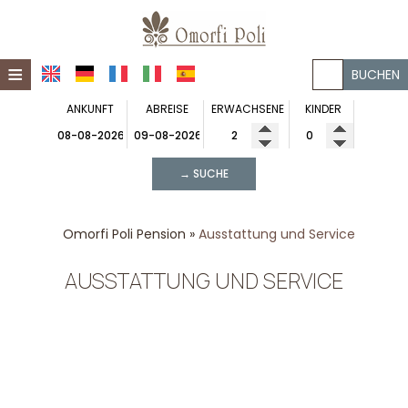
≡
BUCHEN
ANKUNFT
ABREISE
ERWACHSENE
KINDER
STARTSEITE
OMORFI POLI PENSION
→ SUCHE
OMORFI POLI APARTMENT
Zirka Omorfi Poli Pension
EINDRÜCKE
Zirka Omorfi Poli Apartment
Standort
Omorfi Poli Pension
»
Ausstattung und Service
KONTAKT
Standort
Galerie
AUSSTATTUNG UND SERVICE
Galerie
Wohnungen
Wohnung
Ausstattung und Service
Ausstattung und Service