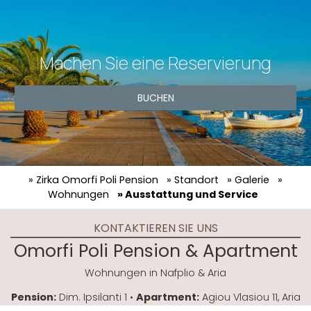
Machen Sie eine Reservierung
BUCHEN
» Zirka Omorfi Poli Pension
» Standort
» Galerie
»
Wohnungen
» Ausstattung und Service
KONTAKTIEREN SIE UNS
Omorfi Poli Pension & Apartment
Wohnungen in Nafplio & Aria
Pension:
Dim. Ipsilanti 1 •
Apartment:
Agiou Vlasiou 11, Aria