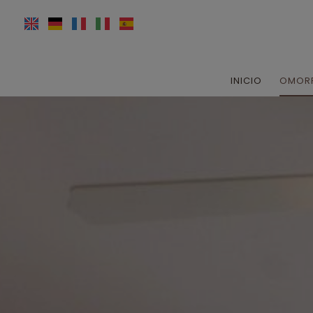
INICIO
OMORF
Acerca de
A
Instala