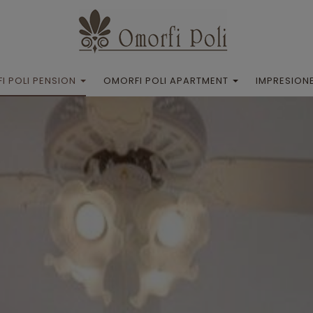
I POLI PENSION
OMORFI POLI APARTMENT
IMPRESION
 Omorfi Poli Pension
Acerca de Omorfi Poli Apartment
Posizione
Ubicación
Galería
Galería
partamentos
Apartamento
ciones y servicios
Instalaciones y servicios