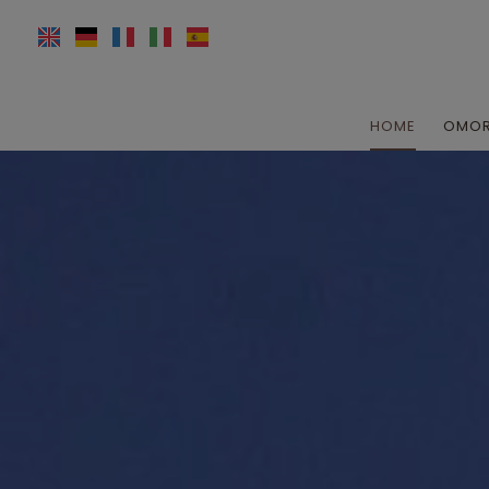
HOME
OMORF
Circa 
Str