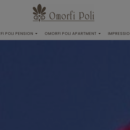
I POLI PENSION
OMORFI POLI APARTMENT
IMPRESSIO
Omorfi Poli Pension
Circa Omorfi Poli Apartment
Posizione
Posizione
Galleria
Galleria
Appartamenti
Appartamento
utture e servizi
Strutture e servizi