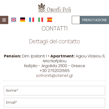
≡
PRENOTAZIONE
CONTATTI
HOME
OMORFI POLI PENSION
Dettagli del contatto
OMORFI POLI APARTMENT
Circa Omorfi Poli Pension
Pension:
Dim. Ipsilanti 1 •
Apartment:
Agiou Vlasiou 11,
IMPRESSIONI
Circa Omorfi Poli Apartment
Aria Nafpliou
Posizione
Nafplio - Argolida 21100 - Greece
CONTATTI
+30 2752021565
Posizione
Galleria
sofroni5@otenet.gr
Galleria
Appartamenti
Appartamento
Strutture e servizi
Strutture e servizi