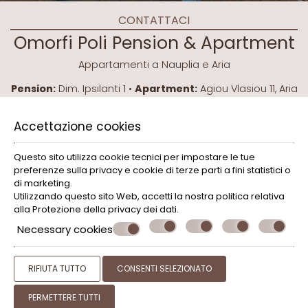
CONTATTACI
Omorfi Poli Pension & Apartment
Appartamenti a Nauplia e Aria
Pension:
Dim. Ipsilanti 1 •
Apartment:
Agiou Vlasiou 11, Aria
Nafpliou
Nafplio - Argolida 21100 - Greece
Accettazione cookies
+30 2752021565
Questo sito utilizza cookie tecnici per impostare le tue
sofroni5@otenet.gr
preferenze sulla privacy e cookie di terze parti a fini statistici o
di marketing.
Check-in 15:00 Check-out 11:00
Utilizzando questo sito Web, accetti la nostra politica relativa
alla
Protezione della privacy dei dati
.
Aperto 1.04 - 31.10
Necessary cookies
© Powered by Marinet
RIFIUTA TUTTO
CONSENTI SELEZIONATO
︿
PERMETTERE TUTTI