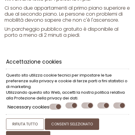
Ci sono due appartamenti al primo piano superiore e
due al secondo piano. Le persone con problemi di
mobilità devono sapere che non c'è l'ascensore.
Un parcheggio pubblico gratuito è disponibile al
porto a meno di 2 minuti a piedi.
Accettazione cookies
Questo sito utilizza cookie tecnici per impostare le tue
Fare una prenotazione
preferenze sulla privacy e cookie di terze parti a fini statistici o
di marketing.
Utilizzando questo sito Web, accetti la nostra politica relativa
PRENOTAZIONE
alla
Protezione della privacy dei dati
.
Necessary cookies
RIFIUTA TUTTO
CONSENTI SELEZIONATO
» Circa Omorfi Poli Pension
» Posizione
» Galleria
»